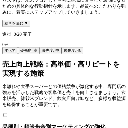
リストは、米のプロとしてさらに地域に愛される店舗になる
ための具体的な行動指針を示します。品質へのこだわりを強
みに、着実にステップアップしていきましょう。
続きを読む ▼
進捗:
0
/
20
完了
0
%
すべて
優先度: 高
優先度: 中
優先度: 低
売上向上戦略：高単価・高リピートを
実現する施策
米離れや大手スーパーとの価格競争が激化する中、専門店の
強みを活かした戦略で客単価と売上を向上させましょう。玄
米販売、雑穀米ブレンド、飲食店向け卸など、多様な収益源
を確保することが重要です。
品種別・精米歩合別マーケティングの強化