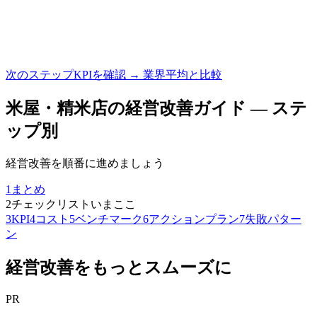
次のステップ
KPIを確認 → 業界平均と比較
米屋・精米店
の経営改善ガイド — ステ
ップ別
経営改善を順番に進めましょう
1
まとめ
2
チェックリスト
いまここ
3
KPI
4
コスト
5
ベンチマーク
6
アクションプラン
7
失敗パター
ン
経営改善をもっとスムーズに
PR