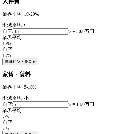
人件費
業界平均:
10-20%
削減余地:
中
自店:
%
=
30.0
万円
業界平均
15
%
自店
15
%
削減ヒントを見る
家賃・賃料
業界平均:
5-10%
削減余地:
小
自店:
%
=
14.0
万円
業界平均
7
%
自店
7
%