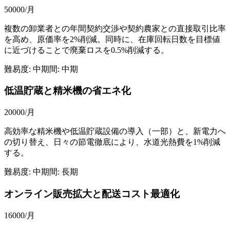
50000
/月
複数の卸業者との年間契約交渉や契約農家との直接取引比率
を高め、原価率を2%削減。同時に、在庫回転日数を目標値
に近づけることで廃棄ロスを0.5%削減する。
難易度:
中
期間:
中期
低温貯蔵と精米機の省エネ化
20000
/月
高効率な精米機や低温貯蔵設備の導入（一部）と、新電力へ
の切り替え、日々の節電徹底により、水道光熱費を1%削減
する。
難易度:
中
期間:
長期
オンライン販売拡大と配送コスト最適化
16000
/月