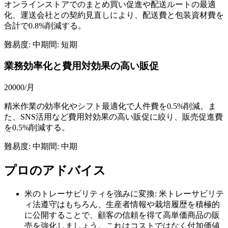
オンラインストアでのまとめ買い促進や配送ルートの最適
化、運送会社との契約見直しにより、配送費と包装資材費を
合計で0.8%削減する。
難易度:
中
期間:
短期
業務効率化と費用対効果の高い販促
20000
/月
精米作業の効率化やシフト最適化で人件費を0.5%削減。ま
た、SNS活用など費用対効果の高い販促に絞り、販売促進費
を0.5%削減する。
難易度:
中
期間:
中期
プロのアドバイス
米のトレーサビリティを強みに変換: 米トレーサビリテ
ィ法遵守はもちろん、生産者情報や栽培履歴を積極的
に公開することで、顧客の信頼を得て高単価商品の販
売を強化しましょう。これはコストではなく付加価値