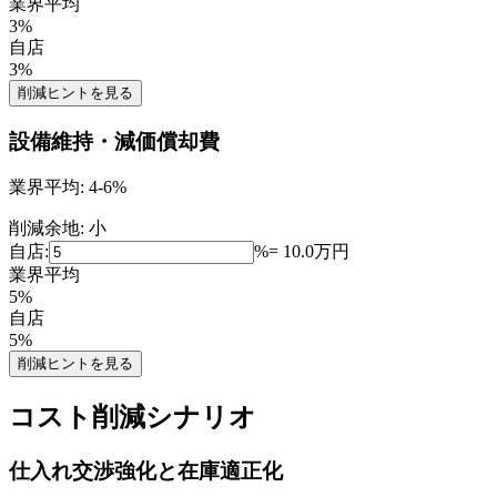
業界平均
3
%
自店
3
%
削減ヒントを見る
設備維持・減価償却費
業界平均:
4-6%
削減余地:
小
自店:
%
=
10.0
万円
業界平均
5
%
自店
5
%
削減ヒントを見る
コスト削減シナリオ
仕入れ交渉強化と在庫適正化