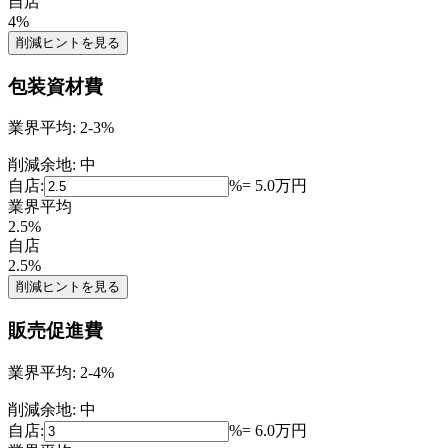
自店
4
%
削減ヒントを見る
包装資材費
業界平均:
2-3%
削減余地:
中
自店:
%
=
5.0
万円
業界平均
2.5
%
自店
2.5
%
削減ヒントを見る
販売促進費
業界平均:
2-4%
削減余地:
中
自店:
%
=
6.0
万円