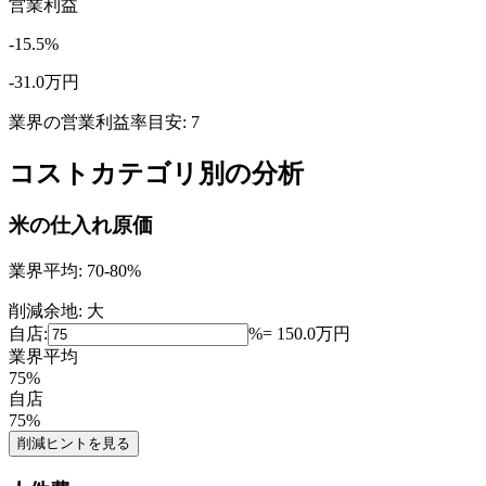
営業利益
-15.5
%
-31.0
万円
業界の営業利益率目安:
7
コストカテゴリ別の分析
米の仕入れ原価
業界平均:
70-80%
削減余地:
大
自店:
%
=
150.0
万円
業界平均
75
%
自店
75
%
削減ヒントを見る