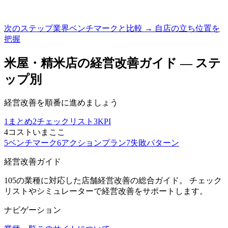
次のステップ
業界ベンチマークと比較 → 自店の立ち位置を
把握
米屋・精米店
の経営改善ガイド — ステ
ップ別
経営改善を順番に進めましょう
1
まとめ
2
チェックリスト
3
KPI
4
コスト
いまここ
5
ベンチマーク
6
アクションプラン
7
失敗パターン
経営改善ガイド
105の業種に対応した店舗経営改善の総合ガイド。 チェック
リストやシミュレーターで経営改善をサポートします。
ナビゲーション