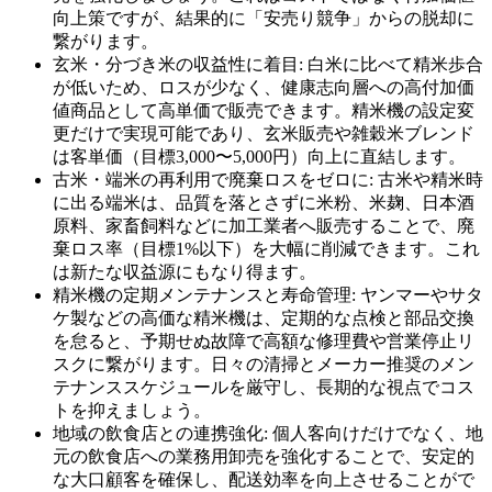
向上策ですが、結果的に「安売り競争」からの脱却に
繋がります。
玄米・分づき米の収益性に着目: 白米に比べて精米歩合
が低いため、ロスが少なく、健康志向層への高付加価
値商品として高単価で販売できます。精米機の設定変
更だけで実現可能であり、玄米販売や雑穀米ブレンド
は客単価（目標3,000〜5,000円）向上に直結します。
古米・端米の再利用で廃棄ロスをゼロに: 古米や精米時
に出る端米は、品質を落とさずに米粉、米麹、日本酒
原料、家畜飼料などに加工業者へ販売することで、廃
棄ロス率（目標1%以下）を大幅に削減できます。これ
は新たな収益源にもなり得ます。
精米機の定期メンテナンスと寿命管理: ヤンマーやサタ
ケ製などの高価な精米機は、定期的な点検と部品交換
を怠ると、予期せぬ故障で高額な修理費や営業停止リ
スクに繋がります。日々の清掃とメーカー推奨のメン
テナンススケジュールを厳守し、長期的な視点でコス
トを抑えましょう。
地域の飲食店との連携強化: 個人客向けだけでなく、地
元の飲食店への業務用卸売を強化することで、安定的
な大口顧客を確保し、配送効率を向上させることがで