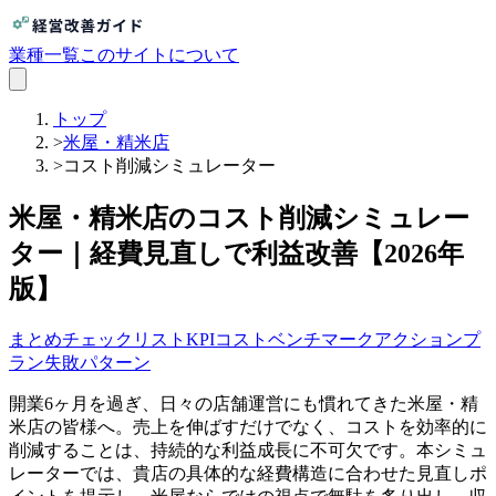
業種一覧
このサイトについて
トップ
>
米屋・精米店
>
コスト削減シミュレーター
米屋・精米店のコスト削減シミュレー
ター｜経費見直しで利益改善【2026年
版】
まとめ
チェックリスト
KPI
コスト
ベンチマーク
アクションプ
ラン
失敗パターン
開業6ヶ月を過ぎ、日々の店舗運営にも慣れてきた米屋・精
米店の皆様へ。売上を伸ばすだけでなく、コストを効率的に
削減することは、持続的な利益成長に不可欠です。本シミュ
レーターでは、貴店の具体的な経費構造に合わせた見直しポ