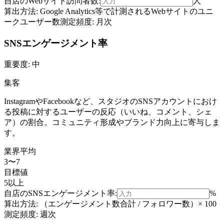
自店の
Webサイト訪問者数
:
人
算出方法:
Google Analytics等で計測されるWebサイトのユニ
ークユーザー数
測定頻度:
月次
SNSエンゲージメント率
重要度:
中
集客
InstagramやFacebookなど、スタジオのSNSアカウントにおけ
る投稿に対するユーザーの反応（いいね、コメント、シェ
ア）の割合。コミュニティ形成やブランド力向上に寄与しま
す。
業界平均
3〜7
目標値
5以上
自店の
SNSエンゲージメント率
:
%
算出方法:
（エンゲージメント数合計 / フォロワー数）× 100
測定頻度:
週次