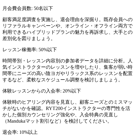
月会費会員数
:
50名以下
顧客満足度調査を実施し、退会理由を深掘り。既存会員への
リファラルキャンペーンや、オンライン・オフライン両方で
利用できるハイブリッドプランの魅力を再訴求し、大手との
差別化を図りましょう。
レッスン稼働率
:
50%以下
時間帯別・レッスン内容別の参加者データを詳細に分析。人
気インストラクターのレッスンを増やしたり、集客が弱い時
間帯にニーズの高い陰ヨガやリラックス系のレッスンを配置
するなど、柔軟なスケジュール調整を検討しましょう。
体験レッスンからの入会率
:
20%以下
体験時のヒアリング内容を見直し、顧客ニーズとのミスマッ
チがないかを確認。RYT200インストラクターの専門性を活
かした個別カウンセリング強化や、入会特典の見直し
（Mandukaマット割引など）を検討してください。
退会率
:
10%以上