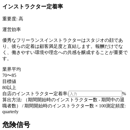
インストラクター定着率
重要度:
高
運営効率
優秀なフリーランスインストラクターはスタジオの顔であ
り、彼らの定着は顧客満足度と直結します。報酬だけでな
く、働きやすい環境や理念への共感を醸成することが重要で
す。
業界平均
70〜85
目標値
80以上
自店の
インストラクター定着率
:
%
算出方法:
（期間開始時のインストラクター数 - 期間中の退
職者数） / 期間開始時のインストラクター数 × 100
測定頻度:
quarterly
危険信号