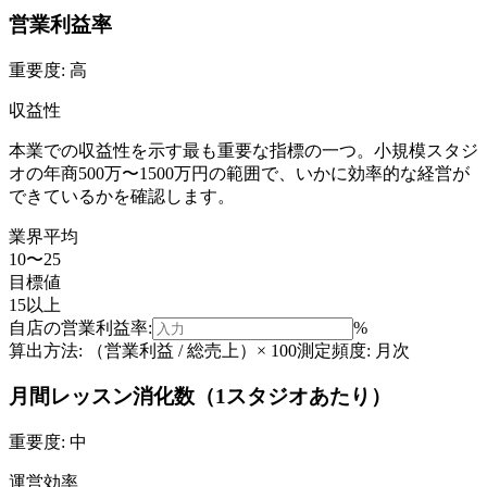
営業利益率
重要度:
高
収益性
本業での収益性を示す最も重要な指標の一つ。小規模スタジ
オの年商500万〜1500万円の範囲で、いかに効率的な経営が
できているかを確認します。
業界平均
10〜25
目標値
15以上
自店の
営業利益率
:
%
算出方法:
（営業利益 / 総売上）× 100
測定頻度:
月次
月間レッスン消化数（1スタジオあたり）
重要度:
中
運営効率