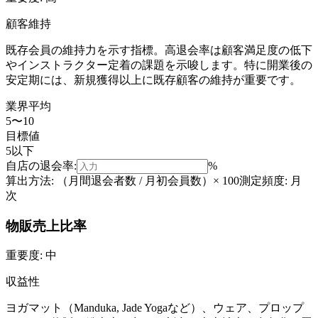
顧客維持
既存会員の維持力を示す指標。高退会率は顧客満足度の低下
やインストラクター定着の課題を示唆します。特に開業後の
安定期には、新規獲得以上に既存顧客の維持が重要です。
業界平均
5〜10
目標値
5以下
自店の
退会率
:
%
算出方法:
（月間退会者数 / 月初会員数）× 100
測定頻度:
月
次
物販売上比率
重要度:
中
収益性
ヨガマット（Manduka, Jade Yogaなど）、ウェア、プロップ