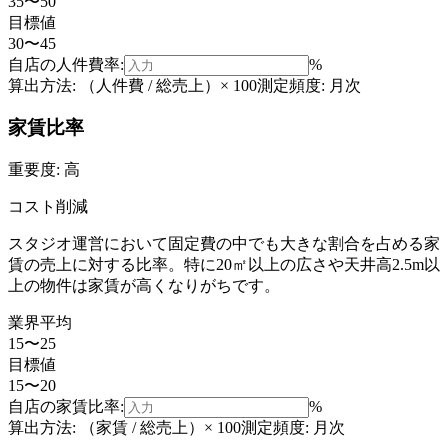
35〜50
目標値
30〜45
自店の
人件費率
:
%
算出方法:
（人件費 / 総売上）× 100
測定頻度:
月次
家賃比率
重要度:
高
コスト削減
スタジオ運営において固定費の中でも大きな割合を占める家
賃の売上に対する比率。特に20㎡以上の広さや天井高2.5m以
上の物件は家賃が高くなりがちです。
業界平均
15〜25
目標値
15〜20
自店の
家賃比率
:
%
算出方法:
（家賃 / 総売上）× 100
測定頻度:
月次