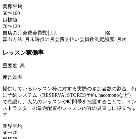
業界平均
50〜100
目標値
70〜120
自店の
月会費会員数
:
名
算出方法:
月末時点の月会費支払い会員数
測定頻度:
月次
レッスン稼働率
重要度:
高
運営効率
提供しているレッスン枠に対する実際の参加者数の割合。特
に予約システム（RESERVA, STORES予約, hacomonoなど）
で確認し、人気のレッスンや時間帯を把握することで、イン
ストラクターの最適配置やレッスン内容の見直しに役立ちま
す。
業界平均
50〜70