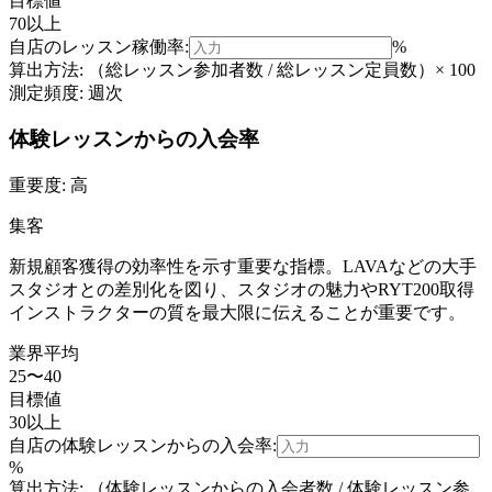
目標値
70以上
自店の
レッスン稼働率
:
%
算出方法:
（総レッスン参加者数 / 総レッスン定員数）× 100
測定頻度:
週次
体験レッスンからの入会率
重要度:
高
集客
新規顧客獲得の効率性を示す重要な指標。LAVAなどの大手
スタジオとの差別化を図り、スタジオの魅力やRYT200取得
インストラクターの質を最大限に伝えることが重要です。
業界平均
25〜40
目標値
30以上
自店の
体験レッスンからの入会率
:
%
算出方法:
（体験レッスンからの入会者数 / 体験レッスン参