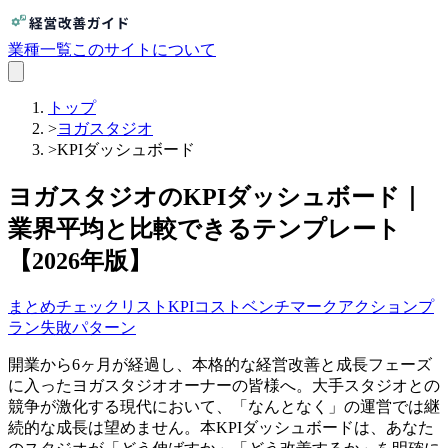
業種一覧
このサイトについて
トップ
>
ヨガスタジオ
>
KPIダッシュボード
ヨガスタジオのKPIダッシュボード｜
業界平均と比較できるテンプレート
【2026年版】
まとめ
チェックリスト
KPI
コスト
ベンチマーク
アクションプ
ラン
失敗パターン
開業から6ヶ月が経過し、本格的な経営改善と成長フェーズ
に入ったヨガスタジオオーナーの皆様へ。大手スタジオとの
競争が激化する現代において、「なんとなく」の運営では継
続的な成長は望めません。本KPIダッシュボードは、あなた