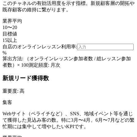
このチャネルの有効活用度を示す指標。新規顧客層の開拓や
既存顧客の維持に繋がります。
業界平均
10〜20
目標値
15以上
自店の
オンラインレッスン利用率
:
%
算出方法:
（オンラインレッスン参加者数 / 総レッスン参加
者数）× 100
測定頻度:
月次
新規リード獲得数
重要度:
高
集客
Webサイト（ペライチなど）、SNS、地域イベント等を通じ
て獲得した見込み客の数。特に3月〜4月、6月〜7月などの繁
忙期には集中して増やしたいKPIです。