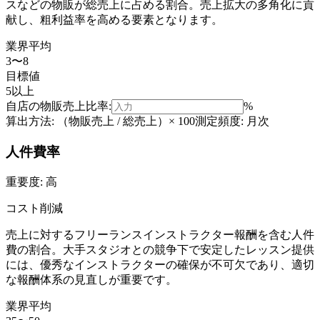
スなどの物販が総売上に占める割合。売上拡大の多角化に貢
献し、粗利益率を高める要素となります。
業界平均
3〜8
目標値
5以上
自店の
物販売上比率
:
%
算出方法:
（物販売上 / 総売上）× 100
測定頻度:
月次
人件費率
重要度:
高
コスト削減
売上に対するフリーランスインストラクター報酬を含む人件
費の割合。大手スタジオとの競争下で安定したレッスン提供
には、優秀なインストラクターの確保が不可欠であり、適切
な報酬体系の見直しが重要です。
業界平均