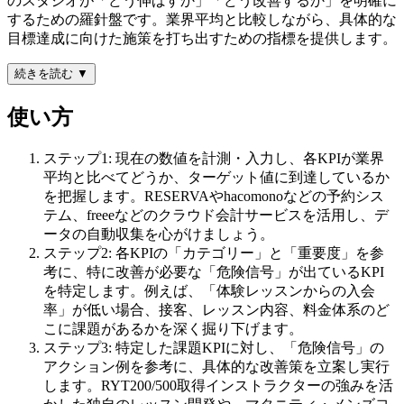
のスタジオが「どう伸ばすか」「どう改善するか」を明確に
するための羅針盤です。業界平均と比較しながら、具体的な
目標達成に向けた施策を打ち出すための指標を提供します。
続きを読む ▼
使い方
ステップ1: 現在の数値を計測・入力し、各KPIが業界
平均と比べてどうか、ターゲット値に到達しているか
を把握します。RESERVAやhacomonoなどの予約シス
テム、freeeなどのクラウド会計サービスを活用し、デ
ータの自動収集を心がけましょう。
ステップ2: 各KPIの「カテゴリー」と「重要度」を参
考に、特に改善が必要な「危険信号」が出ているKPI
を特定します。例えば、「体験レッスンからの入会
率」が低い場合、接客、レッスン内容、料金体系のど
こに課題があるかを深く掘り下げます。
ステップ3: 特定した課題KPIに対し、「危険信号」の
アクション例を参考に、具体的な改善策を立案し実行
します。RYT200/500取得インストラクターの強みを活