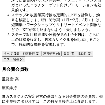
かした独自のレッスン開発や、マタニティ・メンズヨ
ガといったニッチターゲット向けプロモーションも効
果的です。
ステップ4: 改善策実行後も定期的にKPIを計測し、効
果を検証します。特に閑散期（1月〜2月、8月）には、
短期集中ワークショップやリトリートイベント開催な
どで、KPIが落ち込まないよう工夫しましょう。
ステップ5: 目標達成や改善が見られたKPIは、さらに
上の目標を設定し、PDCAサイクルを回し続けること
で、持続的な成長を実現します。
すべて (
15
)
顧客維持
(
2
)
運営効率
(
4
)
集客
(
4
)
収益性
(
3
)
コスト削減
(
2
)
月会費会員数
重要度:
高
顧客維持
ヨガスタジオの安定経営の基盤となる月会費制の会員数。特
に小規模スタジオでは、この数が直接売上に直結します。