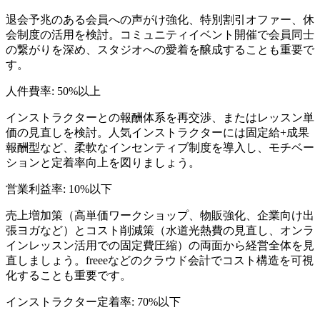
退会予兆のある会員への声がけ強化、特別割引オファー、休
会制度の活用を検討。コミュニティイベント開催で会員同士
の繋がりを深め、スタジオへの愛着を醸成することも重要で
す。
人件費率
:
50%以上
インストラクターとの報酬体系を再交渉、またはレッスン単
価の見直しを検討。人気インストラクターには固定給+成果
報酬型など、柔軟なインセンティブ制度を導入し、モチベー
ションと定着率向上を図りましょう。
営業利益率
:
10%以下
売上増加策（高単価ワークショップ、物販強化、企業向け出
張ヨガなど）とコスト削減策（水道光熱費の見直し、オンラ
インレッスン活用での固定費圧縮）の両面から経営全体を見
直しましょう。freeeなどのクラウド会計でコスト構造を可視
化することも重要です。
インストラクター定着率
:
70%以下