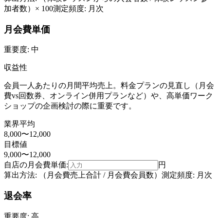
加者数）× 100
測定頻度:
月次
月会費単価
重要度:
中
収益性
会員一人あたりの月間平均売上。料金プランの見直し（月会
費vs回数券、オンライン併用プランなど）や、高単価ワーク
ショップの企画検討の際に重要です。
業界平均
8,000〜12,000
目標値
9,000〜12,000
自店の
月会費単価
:
円
算出方法:
（月会費売上合計 / 月会費会員数）
測定頻度:
月次
退会率
重要度:
高