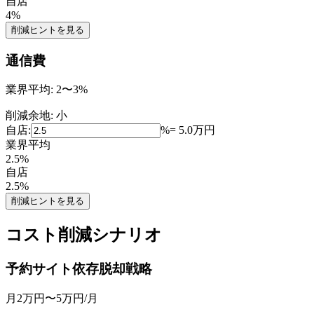
自店
4
%
削減ヒントを見る
通信費
業界平均:
2〜3%
削減余地:
小
自店:
%
=
5.0
万円
業界平均
2.5
%
自店
2.5
%
削減ヒントを見る
コスト削減シナリオ
予約サイト依存脱却戦略
月2万円〜5万円
/月