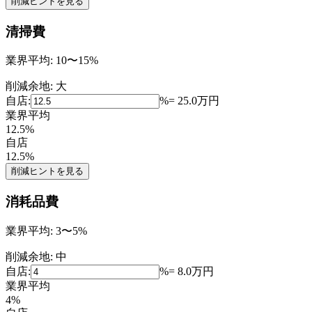
削減ヒントを見る
清掃費
業界平均:
10〜15%
削減余地:
大
自店:
%
=
25.0
万円
業界平均
12.5
%
自店
12.5
%
削減ヒントを見る
消耗品費
業界平均:
3〜5%
削減余地:
中
自店:
%
=
8.0
万円
業界平均
4
%