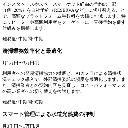
インスタベースやスペースマーケット経由の予約の一部
（例: 20%）を自社予約（RESERVAなど）に切り替えること
で、高額なプラットフォーム手数料を大幅に削減します。特
にリピーターや高額利用者をターゲットに、直接予約を促す
仕組みを構築します。
難易度:
中
期間:
中期
清掃業務効率化と最適化
月1万円〜3万円
/月
利用者への簡易清掃協力の徹底と、AIカメラによる清掃状
況チェック導入で、外部清掃委託の頻度を最適化します。ま
た、清掃業者との契約内容を見直し、コストパフォーマンス
の高い業者への切り替えを検討します。
難易度:
中
期間:
短期
スマート管理による水道光熱費の抑制
月3千円〜1万円
/月