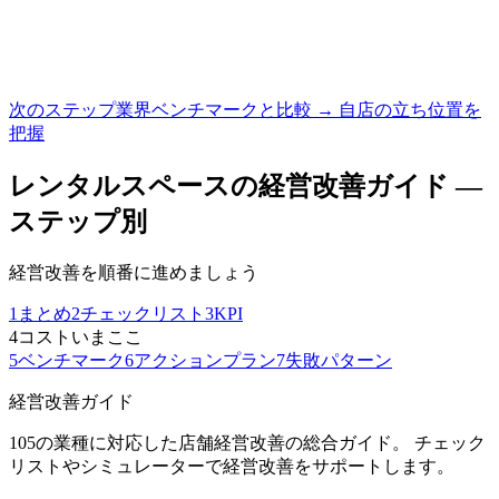
次のステップ
業界ベンチマークと比較 → 自店の立ち位置を
把握
レンタルスペース
の経営改善ガイド —
ステップ別
経営改善を順番に進めましょう
1
まとめ
2
チェックリスト
3
KPI
4
コスト
いまここ
5
ベンチマーク
6
アクションプラン
7
失敗パターン
経営改善ガイド
105の業種に対応した店舗経営改善の総合ガイド。 チェック
リストやシミュレーターで経営改善をサポートします。