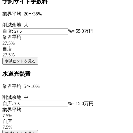
予約サイト手数料
業界平均:
20〜35%
削減余地:
大
自店:
%
=
55.0
万円
業界平均
27.5
%
自店
27.5
%
削減ヒントを見る
水道光熱費
業界平均:
5〜10%
削減余地:
中
自店:
%
=
15.0
万円
業界平均
7.5
%
自店
7.5
%