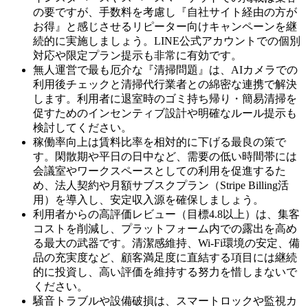
の要ですが、手数料を考慮し『自社サイト経由の方が
お得』と感じさせるリピーター向けキャンペーンを継
続的に実施しましょう。LINE公式アカウントでの個別
対応や限定プラン提示も非常に有効です。
無人運営で最も厄介な『清掃問題』は、AIカメラでの
利用後チェックと清掃代行業者との綿密な連携で解決
します。利用者に退室時のゴミ持ち帰り・簡易清掃を
促すためのインセンティブ設計や明確なルール提示も
検討してください。
稼働率向上は賃料比率を相対的に下げる最良の策で
す。閑散期や平日の日中など、需要の低い時間帯には
会議室やワークスペースとしての利用を促進するた
め、法人契約や月額サブスクプラン（Stripe Billing活
用）を導入し、安定収入源を確保しましょう。
利用者からの高評価レビュー（目標4.8以上）は、集客
コストを削減し、プラットフォーム内での露出を高め
る最大の武器です。清潔感維持、Wi-Fi環境の安定、備
品の充実度など、顧客満足度に直結する項目には継続
的に投資し、高い評価を維持する努力を惜しまないで
ください。
騒音トラブルや設備破損は、スマートロックや監視カ