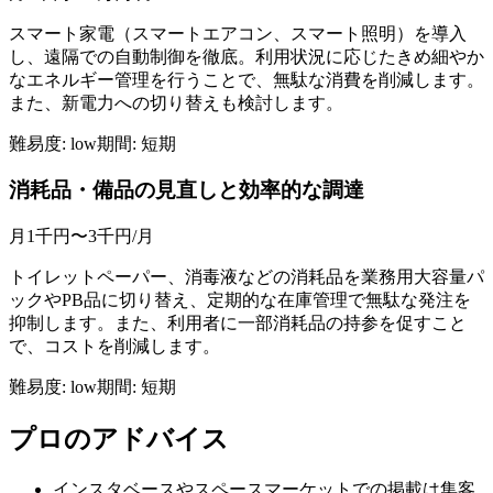
スマート家電（スマートエアコン、スマート照明）を導入
し、遠隔での自動制御を徹底。利用状況に応じたきめ細やか
なエネルギー管理を行うことで、無駄な消費を削減します。
また、新電力への切り替えも検討します。
難易度:
low
期間:
短期
消耗品・備品の見直しと効率的な調達
月1千円〜3千円
/月
トイレットペーパー、消毒液などの消耗品を業務用大容量パ
ックやPB品に切り替え、定期的な在庫管理で無駄な発注を
抑制します。また、利用者に一部消耗品の持参を促すこと
で、コストを削減します。
難易度:
low
期間:
短期
プロのアドバイス
インスタベースやスペースマーケットでの掲載は集客