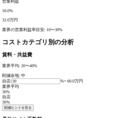
営業利益
16.0
%
32.0
万円
業界の営業利益率目安:
10〜30%
コストカテゴリ別の分析
賃料・共益費
業界平均:
20〜40%
削減余地:
中
自店:
%
=
60.0
万円
業界平均
30
%
自店
30
%
削減ヒントを見る