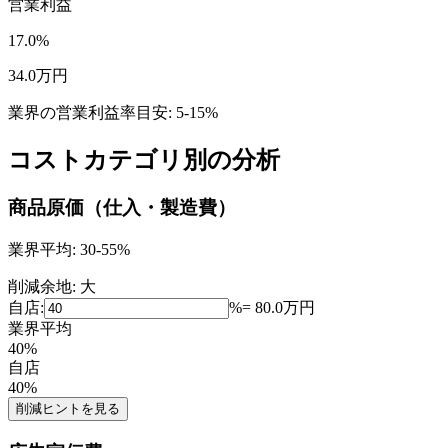
営業利益
17.0
%
34.0
万円
業界の営業利益率目安:
5-15%
コストカテゴリ別の分析
商品原価（仕入・製造費）
業界平均:
30-55%
削減余地:
大
自店:
%
=
80.0
万円
業界平均
40
%
自店
40
%
削減ヒントを見る