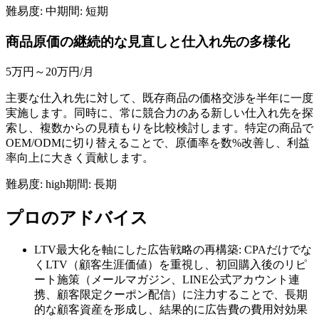
難易度:
中
期間:
短期
商品原価の継続的な見直しと仕入れ先の多様化
5万円～20万円
/月
主要な仕入れ先に対して、既存商品の価格交渉を半年に一度
実施します。同時に、常に競合力のある新しい仕入れ先を探
索し、複数からの見積もりを比較検討します。特定の商品で
OEM/ODMに切り替えることで、原価率を数%改善し、利益
率向上に大きく貢献します。
難易度:
high
期間:
長期
プロのアドバイス
LTV最大化を軸にした広告戦略の再構築: CPAだけでな
くLTV（顧客生涯価値）を重視し、初回購入後のリピ
ート施策（メールマガジン、LINE公式アカウント連
携、顧客限定クーポン配信）に注力することで、長期
的な顧客資産を形成し、結果的に広告費の費用対効果