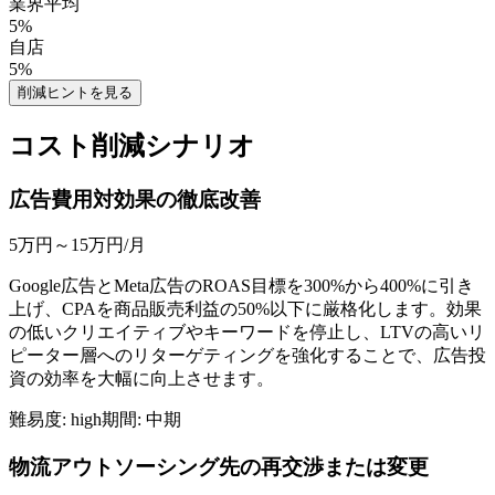
業界平均
5
%
自店
5
%
削減ヒントを見る
コスト削減シナリオ
広告費用対効果の徹底改善
5万円～15万円
/月
Google広告とMeta広告のROAS目標を300%から400%に引き
上げ、CPAを商品販売利益の50%以下に厳格化します。効果
の低いクリエイティブやキーワードを停止し、LTVの高いリ
ピーター層へのリターゲティングを強化することで、広告投
資の効率を大幅に向上させます。
難易度:
high
期間:
中期
物流アウトソーシング先の再交渉または変更