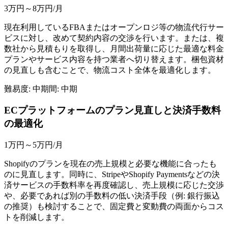
3万円～8万円
/月
現在利用しているFBAまたはオープンロジ等の物流代行サー
ビスに対し、改めて契約内容の交渉を行います。または、複
数社から見積もりを取得し、月間出荷量に応じた最適な料金
プランやサービス内容を持つ業者へ切り替えます。梱包資材
の見直しも含むことで、物流コスト全体を最適化します。
難易度:
中
期間:
中期
ECプラットフォームのプラン見直しと決済手数料
の最適化
1万円～5万円
/月
Shopifyのプランを現在の売上規模と必要な機能に合ったも
のに見直します。同時に、StripeやShopify Paymentsなどの決
済サービスの手数料率を再度確認し、売上規模に応じた交渉
や、必要であれば別の手数料の低い決済手段（例: 銀行振込
の推奨）も検討することで、固定費と変動費の両面からコス
トを削減します。