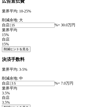
広告宣伝費
業界平均:
10-25%
削減余地:
大
自店:
%
=
30.0
万円
業界平均
15
%
自店
15
%
削減ヒントを見る
決済手数料
業界平均:
3-5%
削減余地:
中
自店:
%
=
7.0
万円
業界平均
3.5
%
自店
3.5
%