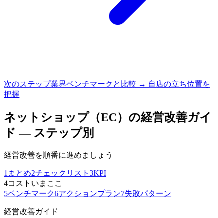
次のステップ
業界ベンチマークと比較 → 自店の立ち位置を
把握
ネットショップ（EC）
の経営改善ガイ
ド — ステップ別
経営改善を順番に進めましょう
1
まとめ
2
チェックリスト
3
KPI
4
コスト
いまここ
5
ベンチマーク
6
アクションプラン
7
失敗パターン
経営改善ガイド