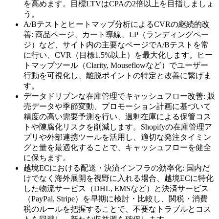
を高めます。目標LTVはCPAの2倍以上を目指しましょ
う。
A/Bテストとヒートマップ分析によるCVRの継続的改
善: 商品ページ、カート導線、LP（ランディングペー
ジ）など、サイト内の主要なページでA/Bテストを常
に行い、CVR（目標1.5%以上）を最大化します。ヒー
トマップツール（Clarity, Mouseflowなど）でユーザー
行動を可視化し、離脱ポイントの特定と改善に繋げま
す。
データドリブンな在庫管理でキャッシュフロー改善: 販
売データや季節変動、プロモーション計画に基づいて
精度の高い需要予測を行い、過剰在庫による保管コス
トや陳腐化リスクを削減します。Shopifyの在庫管理ア
プリや外部連携ツールを活用し、適切な発注タイミン
グと量を最適化することで、キャッシュフローを健全
に保ちます。
越境ECにおける配送・決済インフラの効率化: 国内だ
けでなく海外展開を視野に入れる場合、越境ECに特化
した物流サービス（DHL, EMSなど）と決済サービス
（PayPal, Stripe）を早期に検討・比較し、関税・消費
税のルールを把握することで、不要なトラブルとコス