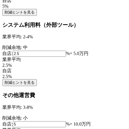
自店
5
%
削減ヒントを見る
システム利用料（外部ツール）
業界平均:
2-4%
削減余地:
中
自店:
%
=
5.0
万円
業界平均
2.5
%
自店
2.5
%
削減ヒントを見る
その他運営費
業界平均:
3-8%
削減余地:
小
自店:
%
=
10.0
万円