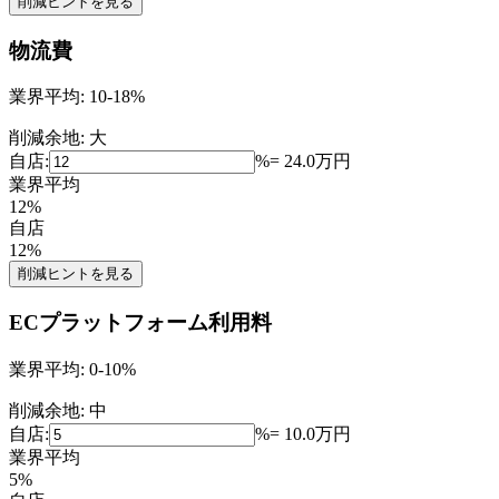
削減ヒントを見る
物流費
業界平均:
10-18%
削減余地:
大
自店:
%
=
24.0
万円
業界平均
12
%
自店
12
%
削減ヒントを見る
ECプラットフォーム利用料
業界平均:
0-10%
削減余地:
中
自店:
%
=
10.0
万円
業界平均
5
%