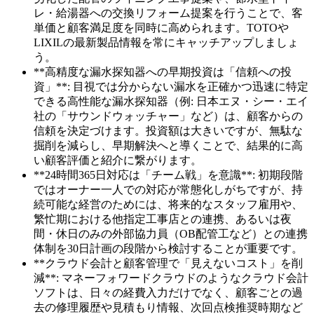
レ・給湯器への交換リフォーム提案を行うことで、客
単価と顧客満足度を同時に高められます。TOTOや
LIXILの最新製品情報を常にキャッチアップしましょ
う。
**高精度な漏水探知器への早期投資は「信頼への投
資」**: 目視では分からない漏水を正確かつ迅速に特定
できる高性能な漏水探知器（例: 日本エヌ・シー・エイ
社の「サウンドウォッチャー」など）は、顧客からの
信頼を決定づけます。投資額は大きいですが、無駄な
掘削を減らし、早期解決へと導くことで、結果的に高
い顧客評価と紹介に繋がります。
**24時間365日対応は「チーム戦」を意識**: 初期段階
ではオーナー一人での対応が常態化しがちですが、持
続可能な経営のためには、将来的なスタッフ雇用や、
繁忙期における他指定工事店との連携、あるいは夜
間・休日のみの外部協力員（OB配管工など）との連携
体制を30日計画の段階から検討することが重要です。
**クラウド会計と顧客管理で「見えないコスト」を削
減**: マネーフォワードクラウドのようなクラウド会計
ソフトは、日々の経費入力だけでなく、顧客ごとの過
去の修理履歴や見積もり情報、次回点検推奨時期など