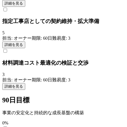
詳細を見る
指定工事店としての契約維持・拡大準備
5
担当:
オーナー
期限:
60
日
難易度:
3
詳細を見る
材料調達コスト最適化の検証と交渉
3
担当:
オーナー
期限:
60
日
難易度:
3
詳細を見る
90日目標
事業の安定化と持続的な成長基盤の構築
0
%