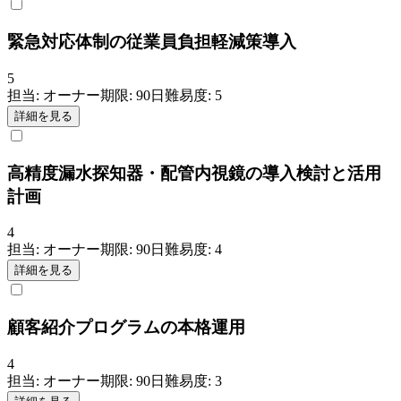
緊急対応体制の従業員負担軽減策導入
5
担当:
オーナー
期限:
90
日
難易度:
5
詳細を見る
高精度漏水探知器・配管内視鏡の導入検討と活用
計画
4
担当:
オーナー
期限:
90
日
難易度:
4
詳細を見る
顧客紹介プログラムの本格運用
4
担当:
オーナー
期限:
90
日
難易度:
3