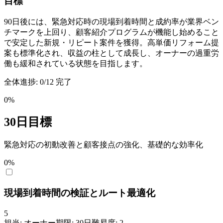
目標
90日後には、緊急対応時の現場到着時間と成約率が業界ベン
チマークを上回り、顧客紹介プログラムが機能し始めること
で安定した新規・リピート案件を獲得。高単価リフォーム提
案も標準化され、収益の柱として成長し、オーナーの過重労
働も緩和されている状態を目指します。
全体進捗:
0
/
12
完了
0
%
30日目標
緊急対応の初動改善と顧客接点の強化、基礎的な効率化
0
%
現場到着時間の検証とルート最適化
5
担当:
オーナー
期限:
30
日
難易度:
2