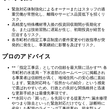
緊急対応体制強化によるオーナーまたはスタッフの過
重労働が常態化し、離職やサービス品質低下を招くリ
スク。
高精度な特殊機材導入後の投資回収期間が長期化す
る、または技術習熟に遅延が生じ、初期投資が経営を
圧迫するリスク。
各市町村の指定工事店制度の要件変更や行政指導が突
発的に発生し、事業継続に影響を及ぼすリスク。
プロのアドバイス
**「指定工事店」としての信頼を最大限に活かす**: 各
市町村の水道局・下水道部のホームページに掲載され
る事業者は信頼性が高く、地域住民への安心感に直結
します。緊急対応時も「役所からの紹介」という感覚
で選ばれやすいため、行政との良好な関係維持と迅速
な更新手続きは最優先事項です。
**水回りの「困った」を先回りする提案力**: 漏水修理
やつまり除去といった緊急対応だけでなく、診断時に
劣化した配管のライニング工事提案や、節水型トイ