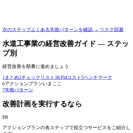
次のステップ
よくある失敗パターンを確認 → リスク回避
水道工事業
の経営改善ガイド — ステッ
プ別
経営改善を順番に進めましょう
1
まとめ
2
チェックリスト
3
KPI
4
コスト
5
ベンチマーク
6
アクションプラン
いまここ
7
失敗パターン
改善計画を実行するなら
PR
アクションプランの各ステップで役立つサービスをご紹介し