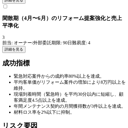
詳細を見る
閑散期（4月〜6月）のリフォーム提案強化と売上
平準化
3
担当:
オーナー/外部委託
期限:
90
日
難易度:
4
詳細を見る
成功指標
緊急対応案件からの成約率80%以上を達成。
平均客単価がリフォーム案件の増加により8万円以上を
維持。
現場到着時間（緊急時）を平均30分以内に短縮し、顧
客満足度4.5点以上を達成。
年間メンテナンス契約の月間獲得数が3件以上を達成。
材料ロス率を2%以下に抑制。
リスク要因